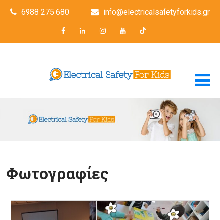
6988 275 680
info@electricalsafetyforkids.gr
Φωτογραφίες