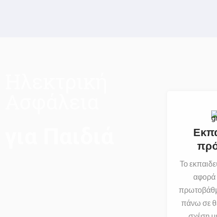
Ηλεκτρική
Ασφάλεια
για Παιδιά
Εκπα
πρ
Το εκπαιδ
αφορά 
πρωτοβάθμ
πάνω σε θ
σχέση με