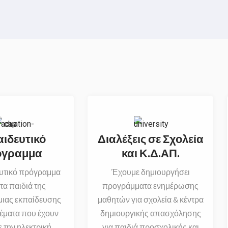
ιδευτικό
Διαλέξεις σε Σχολεία
όγραμμα
και Κ.Δ.ΑΠ.
ευτικό πρόγραμμα
Έχουμε δημιουργήσει
τα παιδιά της
προγράμματα ενημέρωσης
ιας εκπαίδευσης
μαθητών για σχολεία & κέντρα
έματα που έχουν
δημιουργικής απασχόλησης
 την ηλεκτρική
για παιδιά προσχολικής και