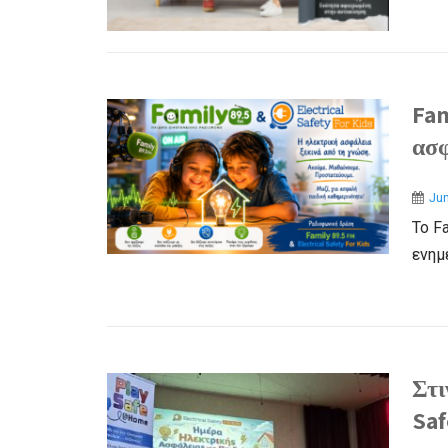
Fam
ασφ
Jun
Το F
ενημ
Στι
Saf