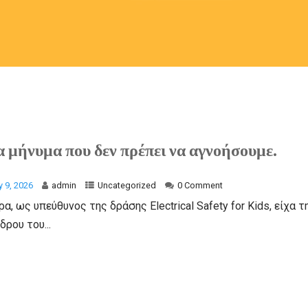
 μήνυμα που δεν πρέπει να αγνοήσουμε.
y 9, 2026
admin
Uncategorized
0 Comment
ρα, ως υπεύθυνος της δράσης Electrical Safety for Kids, είχα 
δρου του...