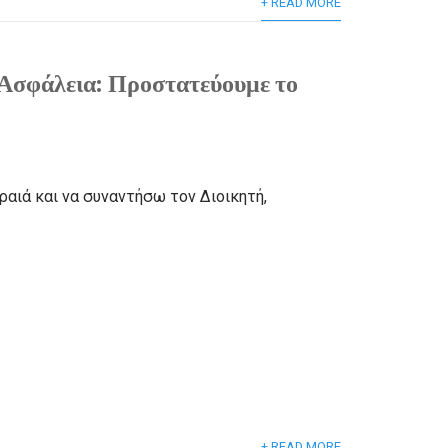
+ READ MORE
Ασφάλεια: Προστατεύουμε το
αιά και να συναντήσω τον Διοικητή,
+ READ MORE