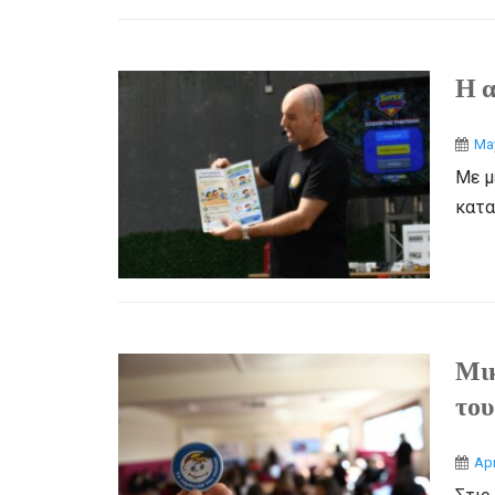
Η α
May
Με μ
κατα
Μικ
του
Apr