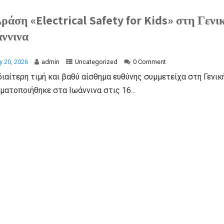
ράση «Electrical Safety for Kids» στη Γε
ννινα
 20, 2026
admin
Uncategorized
0 Comment
διαίτερη τιμή και βαθύ αίσθημα ευθύνης συμμετείχα στη Γενικ
ματοποιήθηκε στα Ιωάννινα στις 16...