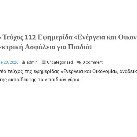
 Τεύχος 112 Εφημερίδα «Ενέργεια και Οικο
κτρική Ασφάλεια για Παιδιά!
e 23, 2026
admin
Uncategorized
0 Comment
νέο τεύχος της εφημερίδας «Ενέργεια και Οικονομία», αναδει
ής εκπαίδευσης των παιδιών γύρω...