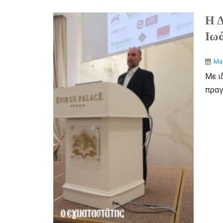
Η Δ
Ιωά
May
Με ι
πραγ