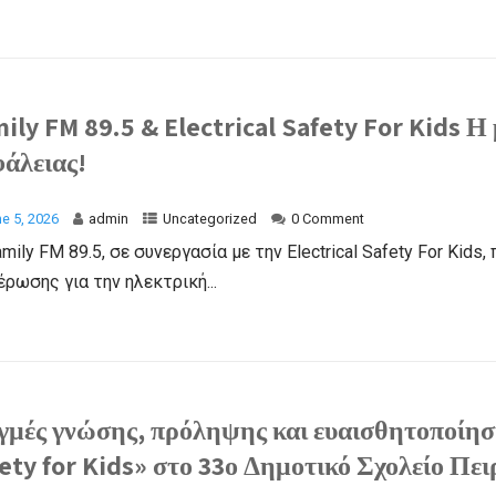
ily FM 89.5 & Electrical Safety For Kids Η
άλειας!
e 5, 2026
admin
Uncategorized
0 Comment
amily FM 89.5, σε συνεργασία με την Electrical Safety For Ki
έρωσης για την ηλεκτρική...
γμές γνώσης, πρόληψης και ευαισθητοποίηση
ety for Kids» στο 33ο Δημοτικό Σχολείο Πει