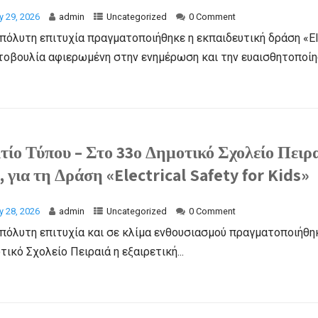
 29, 2026
admin
Uncategorized
0 Comment
πόλυτη επιτυχία πραγματοποιήθηκε η εκπαιδευτική δράση «Elect
οβουλία αφιερωμένη στην ενημέρωση και την ευαισθητοποίησ
τίο Τύπου – Στο 33ο Δημοτικό Σχολείο Πειρ
, για τη Δράση «Electrical Safety for Kids»
 28, 2026
admin
Uncategorized
0 Comment
πόλυτη επιτυχία και σε κλίμα ενθουσιασμού πραγματοποιήθηκ
τικό Σχολείο Πειραιά η εξαιρετική...