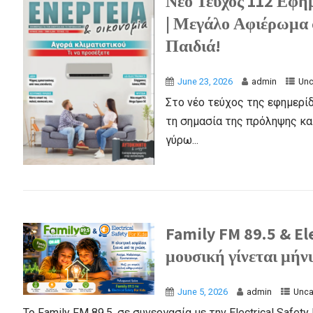
Νέο Τεύχος 112 Εφημ
| Μεγάλο Αφιέρωμα 
Παιδιά!
June 23, 2026
admin
Unc
Στο νέο τεύχος της εφημερίδ
τη σημασία της πρόληψης κα
γύρω...
Family FM 89.5 & El
μουσική γίνεται μήν
June 5, 2026
admin
Unca
Το Family FM 89.5, σε συνεργασία με την Electrical Safet