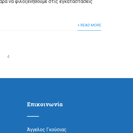
χαρά να φιλοξενηθούμε στις εγκαταστάσεις
+ READ MORE
4
Επικοινωνία
Άγγελος Γκούσιας