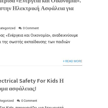
ερίδα «Ενέργεια και Οικονομία».
στην Ηλεκτρική Ασφάλεια για
ategorized
0 Comment
ας «Ενέργεια και Οικονομία», αναδεικνύουμε
ι της σωστής εκπαίδευσης των παιδιών
+ READ MORE
ectrical Safety For Kids Η
υμα ασφάλειας!
tegorized
0 Comment
y For Kids, παρουσιάζει μια ξεχωριστή